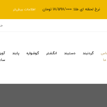
نرخ لحظه ای طلا: 18/598/000 تومان
اطلاعات بیش‌تر
حس
اس
گردنبند
دستبند
انگشتر
گوشواره
پابند
آویز
 ما
ساع