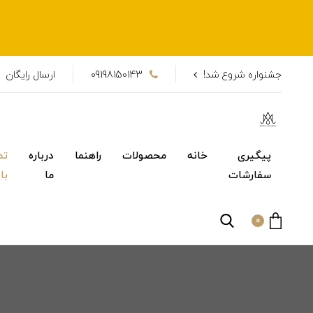
جشنواره شروع شد!
09198150143
ارسال رایگان
پیگیری
خانه
محصولات
راهنما
درباره
تم
سفارشات
ما
با
0