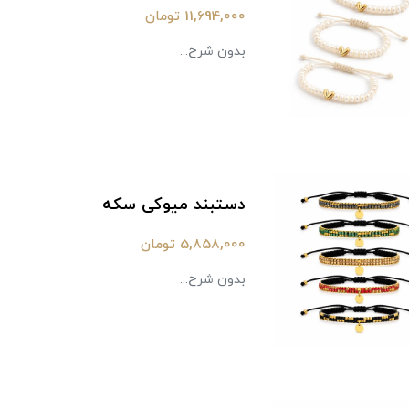
11,694,000 تومان
بدون شرح...
دستبند میوکی سکه
5,858,000 تومان
بدون شرح...