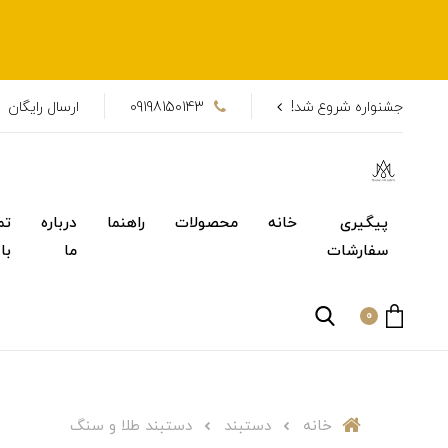
جشنواره شروع شد!
09198150143
ارسال رایگان
پیگیری
خانه
محصولات
راهنما
درباره
تم
سفارشات
ما
با
0
خانه
دستبند
دستبند طلا و سنگ