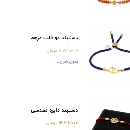
دستبند دو قلب درهم
6,230,000 تومان
بدون شرح...
دستبند دایره هندسی
14,616,000 تومان