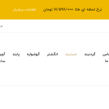
نرخ لحظه ای طلا: 18/598/000 تومان
اطلاعات بیش‌تر
حس
اس
گردنبند
دستبند
انگشتر
گوشواره
پابند
آویز
 ما
ساع