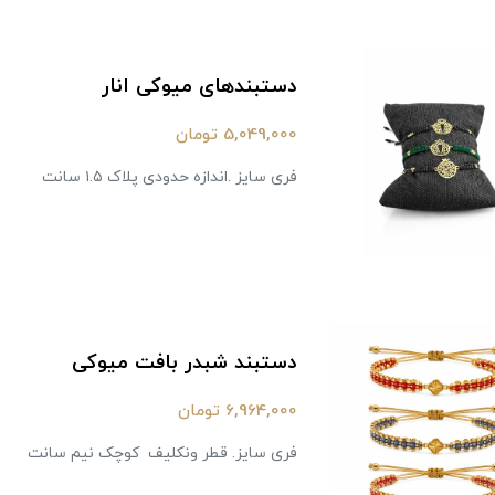
دستبندهای میوکی انار
5,049,000 تومان
فری سایز .اندازه حدودی پلاک ۱.۵ سانت
دستبند شبدر بافت میوکی
6,964,000 تومان
فری سایز. قطر ونکلیف کوچک نیم سانت