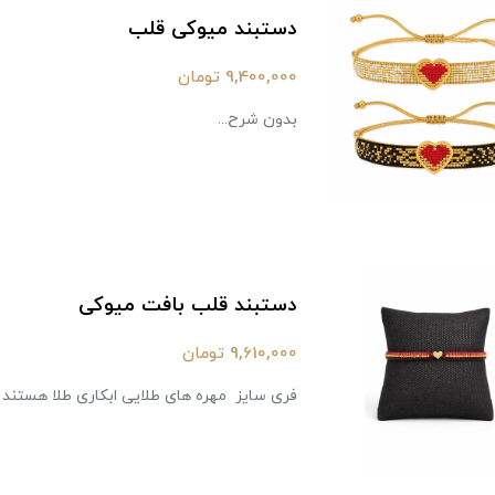
دستبند میوکی قلب
9,400,000 تومان
بدون شرح...
دستبند قلب بافت میوکی
9,610,000 تومان
فری سایز ‌ مهره های طلایی ابکاری طلا هستند