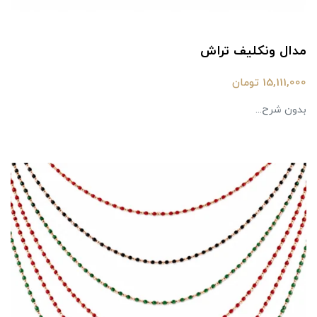
مدال ونکلیف تراش
15,111,000 تومان
بدون شرح...