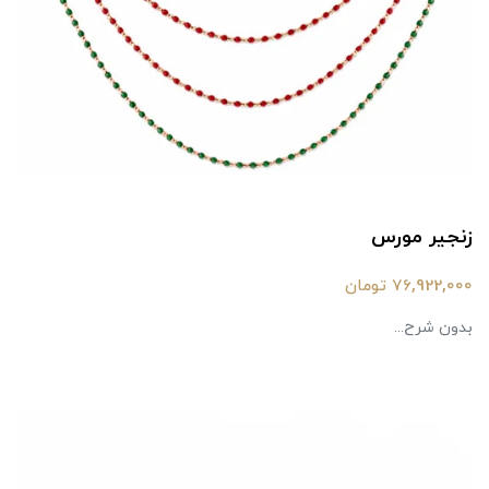
زنجیر مورس
76,922,000 تومان
بدون شرح...