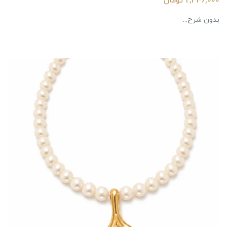
2,346,000 تومان
بدون شرح...