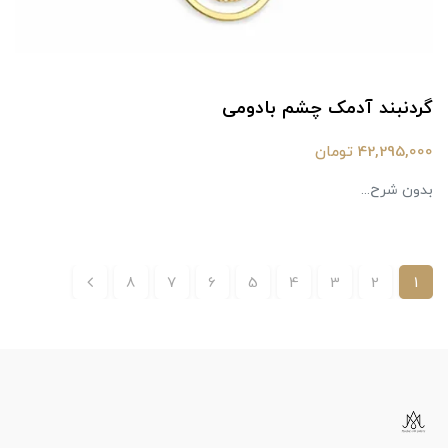
گردنبند آدمک چشم بادومی
42,295,000 تومان
بدون شرح...
8
7
6
5
4
3
2
1