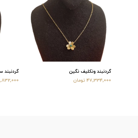
گردنبند ونکلیف نگین
گردنبند س
47,334,000 تومان
31,832,000 توم