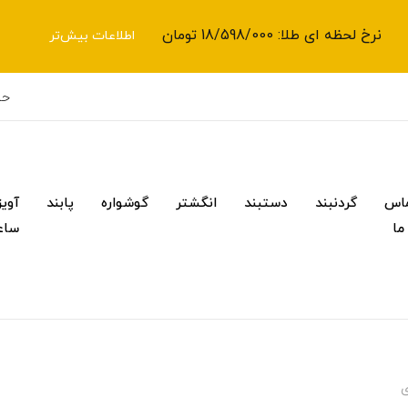
نرخ لحظه ای طلا: 18/598/000 تومان
اطلاعات بیش‌تر
حس
اس
گردنبند
دستبند
انگشتر
گوشواره
پابند
آویز
 ما
ساع
ی