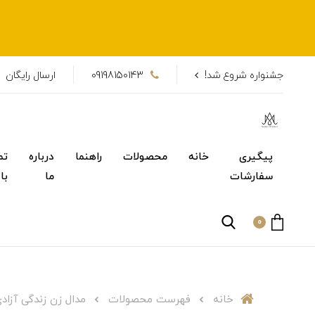
جشنواره شروع شد!
09198150143
ارسال رایگان
پیگیری
خانه
محصولات
راهنما
درباره
تم
سفارشات
ما
با
0
خانه
فهرست محصولات
مدال زن زندگی آزاد