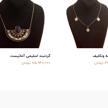
ه ونکلیف
گردنبند اسلیمی آماتیست
ان
115,940,000 تومان