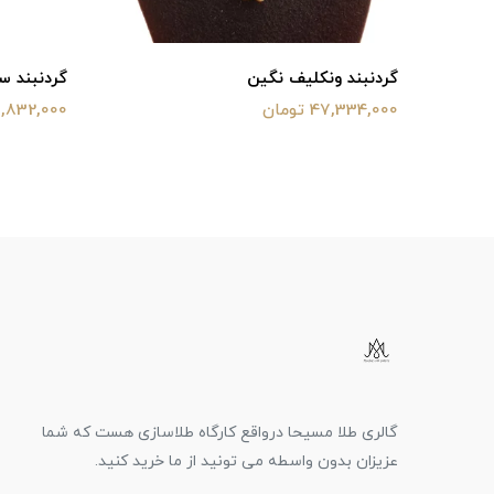
گردنبند ونکلیف نگین
گردنبند س
47,334,000 تومان
31,832,000 توم
گالری طلا مسیحا درواقع کارگاه طلاسازی هست که شما
عزیزان بدون واسطه می تونید از ما خرید کنید.