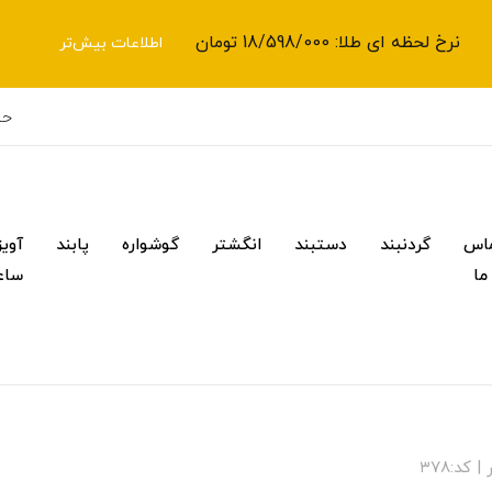
نرخ لحظه ای طلا: 18/598/000 تومان
اطلاعات بیش‌تر
حس
اس
گردنبند
دستبند
انگشتر
گوشواره
پابند
آویز
 ما
ساع
کد:۳۷۸