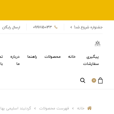
جشنواره شروع شد!
09198150143
ارسال رایگان
پیگیری
خانه
محصولات
راهنما
درباره
تم
سفارشات
ما
با
0
خانه
فهرست محصولات
گردنبند اسلیمی بهار | 