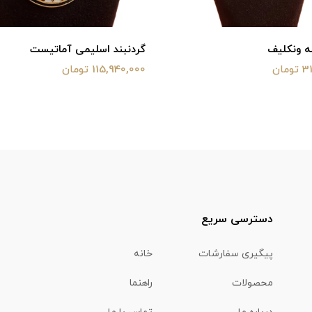
ه ونکلیف
گردنبند اسلیمی آماتیست
ان
115,940,000 تومان
دسترسی سریع
پیگیری سفارشات
خانه
محصولات
راهنما