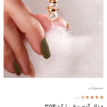
محصولات
از 2
مدال آدم برفی | کد:۳۵۴