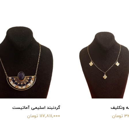
ه ونکلیف
گردنبند اسلیمی آماتیست
مان
117,811,000 تومان