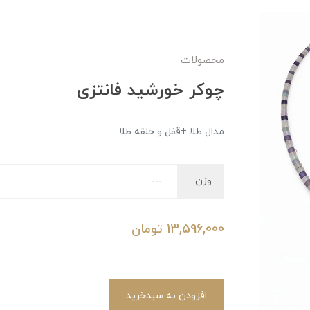
محصولات
چوکر خورشید فانتزی
مدال طلا +قفل و حلقه طلا
وزن
13,596,000
تومان
افزودن به سبدخرید