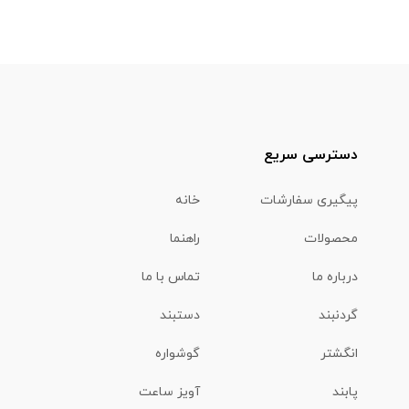
دسترسی سریع
پیگیری سفارشات
خانه
محصولات
راهنما
درباره ما
تماس با ما
گردنبند
دستبند
انگشتر
گوشواره
پابند
آویز ساعت