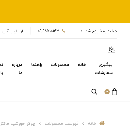
جشنواره شروع شد!
09198150143
ارسال رایگان
پیگیری
خانه
محصولات
راهنما
درباره
تم
سفارشات
ما
با
0
خانه
فهرست محصولات
چوکر خورشید فانتز