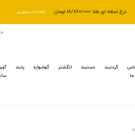
نرخ لحظه ای طلا: 18/860/000 تومان
اطلاعات بیش‌تر
حس
اس
گردنبند
دستبند
انگشتر
گوشواره
پابند
آویز
 ما
ساع
ی