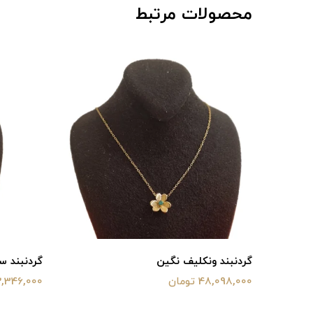
محصولات مرتبط
گردنبند ونکلیف نگین
گردنبند س
48,098,000 تومان
32,346,000 تو