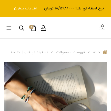
نرخ لحظه ای طلا: 18/598/000 تومان
اطلاعات بیش‌تر
0
خانه
فهرست محصولات
دستبند دو قلب | کد:016