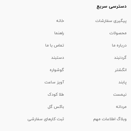
دسترسی سریع
پیگیری سفارشات
خانه
محصولات
راهنما
درباره ما
تماس با ما
گردنبند
دستبند
انگشتر
گوشواره
پابند
آویز ساعت
نیمست
طلا کودک
مردانه
باکس گل
وبلاگ اطلاعات مهم
ثبت کارهای سفارشی