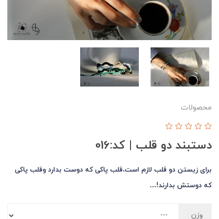
محصولات
دستبند دو قلب | کد:016
برای زیستن دو قلب لازم است،قلب پاکی که دوست بدارد وقلب پاکی
که دوستش بدارند!…
وزن