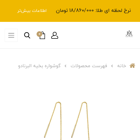
نرخ لحظه ای طلا: 18/860/000 تومان
اطلاعات بیش‌تر
0
خانه
فهرست محصولات
گوشواره بخیه البرنادو