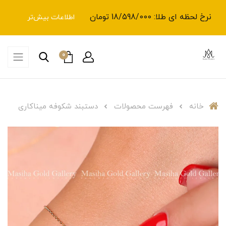
نرخ لحظه ای طلا: 18/598/000 تومان
اطلاعات بیش‌تر
0
خانه
فهرست محصولات
دستبند شکوفه میناکاری