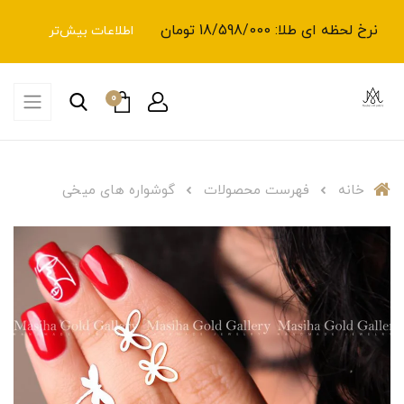
نرخ لحظه ای طلا: 18/598/000 تومان
اطلاعات بیش‌تر
0
خانه
فهرست محصولات
گوشواره های میخی