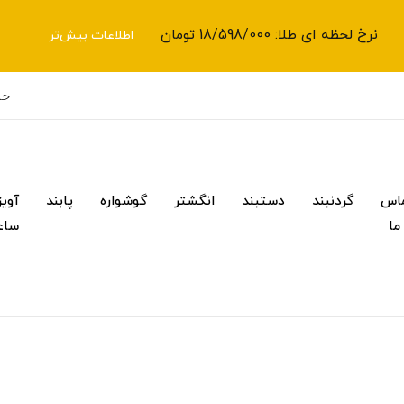
نرخ لحظه ای طلا: 18/598/000 تومان
اطلاعات بیش‌تر
حس
اس
گردنبند
دستبند
انگشتر
گوشواره
پابند
آویز
 ما
ساع