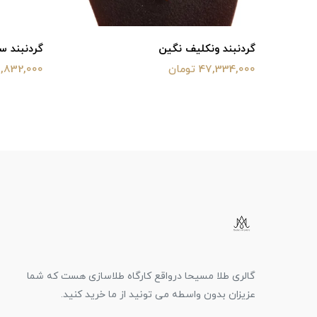
گردنبند ونکلیف نگین
گردنبند س
47,334,000 تومان
31,832,000 توم
گالری طلا مسیحا درواقع کارگاه طلاسازی هست که شما
عزیزان بدون واسطه می تونید از ما خرید کنید.