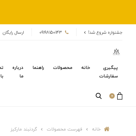
جشنواره شروع شد!
09198150143
ارسال رایگان
پیگیری
خانه
محصولات
راهنما
درباره
تم
سفارشات
ما
با
0
خانه
فهرست محصولات
گردنبند مارکیز