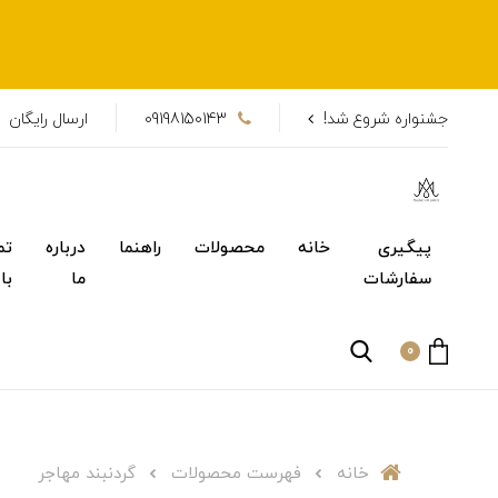
جشنواره شروع شد!
09198150143
ارسال رایگان
پیگیری
خانه
محصولات
راهنما
درباره
تم
سفارشات
ما
با
0
خانه
فهرست محصولات
گردنبند مهاجر