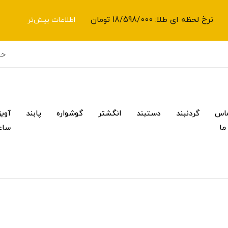
نرخ لحظه ای طلا: 18/598/000 تومان
اطلاعات بیش‌تر
حس
اس
گردنبند
دستبند
انگشتر
گوشواره
پابند
آویز
 ما
ساع