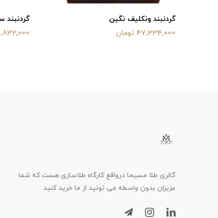
گردنبند ونکلیف نگین
گردنبند س
47,334,000 تومان
31,832,000 توم
گالری طلا مسیحا درواقع کارگاه طلاسازی هست که شما
عزیزان بدون واسطه می تونید از ما خرید کنید.