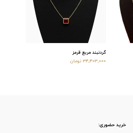
گردنبند مربع قرمز
مدال ۴ بیضی
34,403,000 تومان
43,864,000 ت
خرید حضوری: