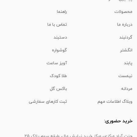
محصولات
راهنما
درباره ما
تماس با ما
گردنبند
دستبند
انگشتر
گوشواره
پابند
آویز ساعت
نیمست
طلا کودک
مردانه
باکس گل
وبلاگ اطلاعات مهم
ثبت کارهای سفارشی
خرید حضوری:
جنت آباد مرکزی، مرکز خرید نیایش مال، طبقه سوم پلاک 25