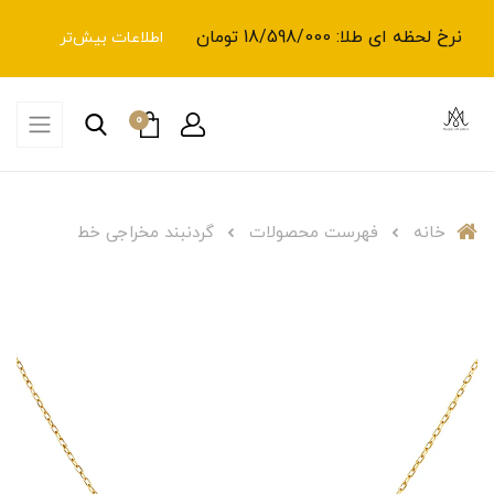
نرخ لحظه ای طلا: 18/598/000 تومان
اطلاعات بیش‌تر
0
خانه
فهرست محصولات
گردنبند مخراجی خط