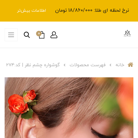
نرخ لحظه ای طلا: 18/860/000 تومان
اطلاعات بیش‌تر
0
خانه
فهرست محصولات
گوشواره چشم نظر | کد:274