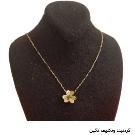
گردنبند ونکلیف نگین