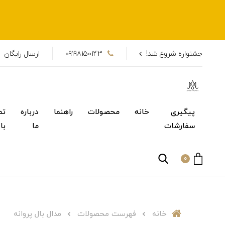
جشنواره شروع شد!
09198150143
ارسال رایگان
پیگیری
خانه
محصولات
راهنما
درباره
تم
سفارشات
ما
با
0
خانه
فهرست محصولات
مدال بال پروانه