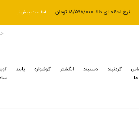
نرخ لحظه ای طلا: 18/598/000 تومان
اطلاعات بیش‌تر
حس
اس
گردنبند
دستبند
انگشتر
گوشواره
پابند
آویز
 ما
ساع