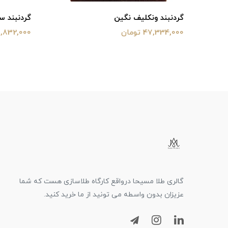
گردنبند ونکلیف نگین
گردنبند س
47,334,000 تومان
31,832,000 توم
گالری طلا مسیحا درواقع کارگاه طلاسازی هست که شما
عزیزان بدون واسطه می تونید از ما خرید کنید.