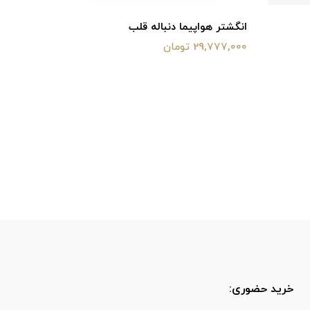
انگشتر هواپیما دنباله قلب
انگشتر ع
29,777,000 تومان
50,650,000 ت
خرید حضوری: