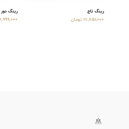
رینگ تاج
ر‌ینگ دور
17,851,000 تومان
26,999,000 توم