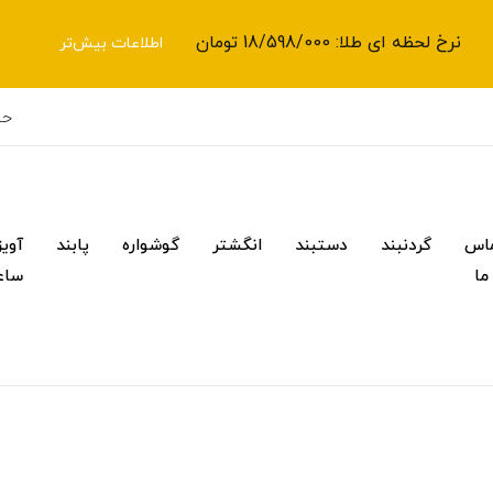
نرخ لحظه ای طلا: 18/598/000 تومان
اطلاعات بیش‌تر
حس
اس
گردنبند
دستبند
انگشتر
گوشواره
پابند
آویز
 ما
ساع