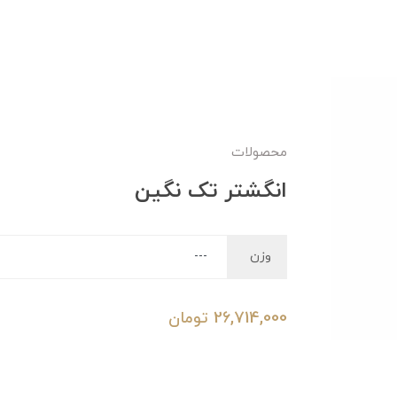
محصولات
انگشتر تک نگین
وزن
26,714,000
تومان