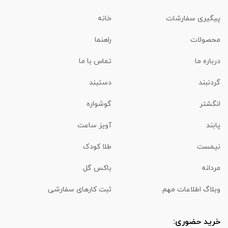
پیگیری سفارشات
خانه
محصولات
راهنما
درباره ما
تماس با ما
گردنبند
دستبند
انگشتر
گوشواره
پابند
آویز ساعت
نیمست
طلا کودک
مردانه
باکس گل
وبلاگ اطلاعات مهم
ثبت کارهای سفارشی
خرید حضوری: