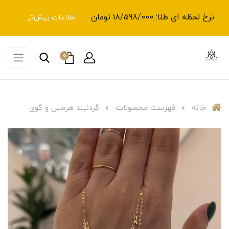
نرخ لحظه ای طلا: 18/598/000 تومان
اطلاعات بیش‌تر
0
خانه
فهرست محصولات
گردنبند هرمس و گوی