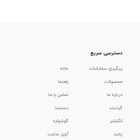
دسترسی سریع
پیگیری سفارشات
خانه
محصولات
راهنما
درباره ما
تماس با ما
گردنبند
دستبند
انگشتر
گوشواره
پابند
آویز ساعت