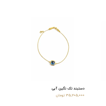
دستبند تک نگین آبی
دستبند ت
35,205,000 تومان
17,708,000 تو