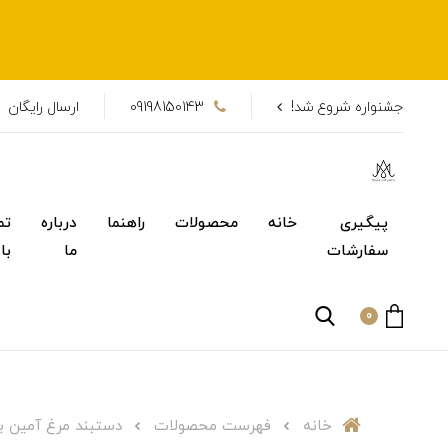
جشنواره شروع شد!
09198150143
ارسال رایگان
پیگیری
خانه
محصولات
راهنما
درباره
تم
سفارشات
ما
با
0
خانه
فهرست محصولات
دستبند مرغ آمین با