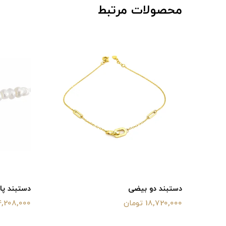
محصولات مرتبط
دستبند دو بیضی
دستبند پا
18,720,000 تومان
14,208,000 توم