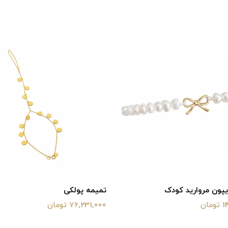
یپون مروارید کودک
تمیمه پولکی
ان
76,231,000 تومان