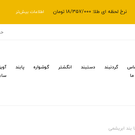
نرخ لحظه ای طلا: 18/357/000 تومان
اطلاعات بیش‌تر
حس
اس
گردنبند
دستبند
انگشتر
گوشواره
پابند
آویز
 ما
ساع
 بند ابریشمی