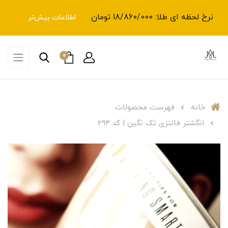
نرخ لحظه ای طلا: 18/860/000 تومان
اطلاعات بیش‌تر
0
خانه
فهرست محصولات
انگشتر فانتزی تک نگین | کد:294