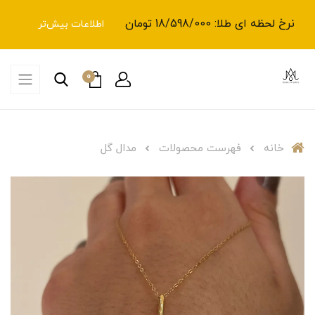
نرخ لحظه ای طلا: 18/598/000 تومان
اطلاعات بیش‌تر
0
خانه
فهرست محصولات
مدال گل