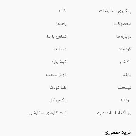
پیگیری سفارشات
خانه
محصولات
راهنما
درباره ما
تماس با ما
گردنبند
دستبند
انگشتر
گوشواره
پابند
آویز ساعت
نیمست
طلا کودک
مردانه
باکس گل
وبلاگ اطلاعات مهم
ثبت کارهای سفارشی
خرید حضوری: