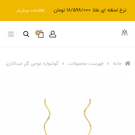
نرخ لحظه ای طلا: 18/598/000 تومان
اطلاعات بیش‌تر
0
خانه
فهرست محصولات
گوشواره موجی گل میناکاری