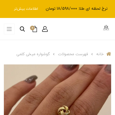
نرخ لحظه ای طلا: 18/598/000 تومان
اطلاعات بیش‌تر
0
خانه
فهرست محصولات
گوشواره میخی کلمی