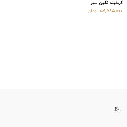
گردنبند نگین سبز
54,585,000 تومان