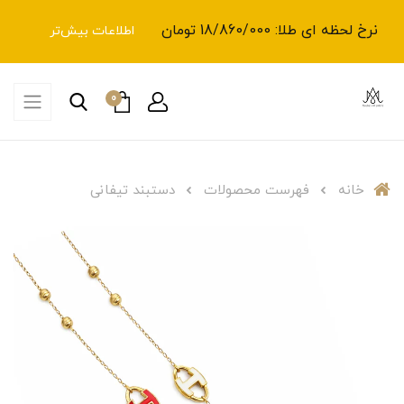
نرخ لحظه ای طلا: 18/860/000 تومان
اطلاعات بیش‌تر
0
خانه
فهرست محصولات
دستبند تیفانی