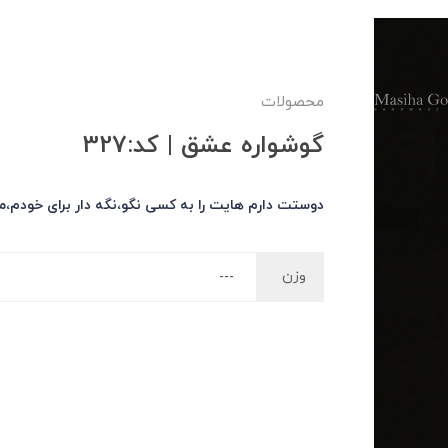
محصولات
گوشواره عشق | کد:327
دوستت دارم هایت را به کسی نگو،نگه دار برای خودم،من
وزن