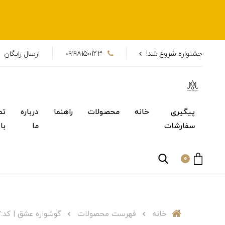
جشنواره شروع شد!
09198150143
ارسال رایگان
پیگیری
خانه
محصولات
راهنما
درباره
تم
سفارشات
ما
با
0
خانه
فهرست محصولات
گوشواره عشق | کد:327