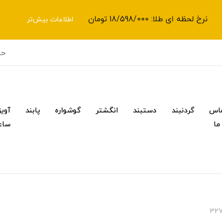
نرخ لحظه ای طلا: 18/598/000 تومان
اطلاعات بیش‌تر
حس
اس
گردنبند
دستبند
انگشتر
گوشواره
پابند
آویز
 ما
ساع