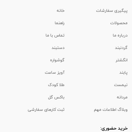
پیگیری سفارشات
خانه
محصولات
راهنما
درباره ما
تماس با ما
گردنبند
دستبند
انگشتر
گوشواره
پابند
آویز ساعت
نیمست
طلا کودک
مردانه
باکس گل
وبلاگ اطلاعات مهم
ثبت کارهای سفارشی
خرید حضوری: