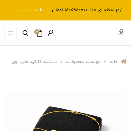
نرخ لحظه ای طلا: 18/598/000 تومان
اطلاعات بیش‌تر
0
خانه
فهرست محصولات
دستبند کارتیه قلب آویز