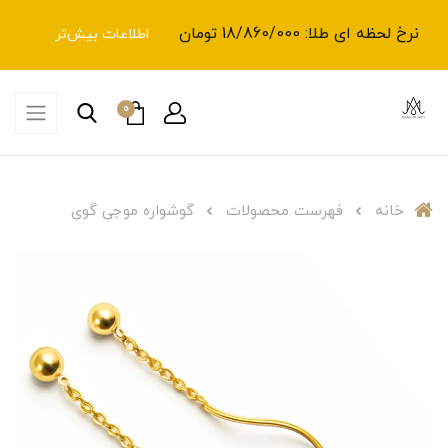
نرخ لحظه ای طلا: 18/860/000 تومان
اطلاعات بیش‌تر
0
خانه
فهرست محصولات
گوشواره موجی گوی