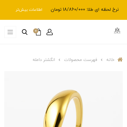
نرخ لحظه ای طلا: 18/860/000 تومان
اطلاعات بیش‌تر
0
خانه
فهرست محصولات
انگشتر دامله