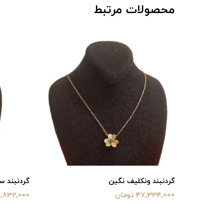
محصولات مرتبط
گردنبند ونکلیف نگین
گردنبند س
47,334,000 تومان
31,832,000 توم