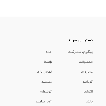
دسترسی سریع
پیگیری سفارشات
خانه
محصولات
راهنما
درباره ما
تماس با ما
گردنبند
دستبند
انگشتر
گوشواره
پابند
آویز ساعت