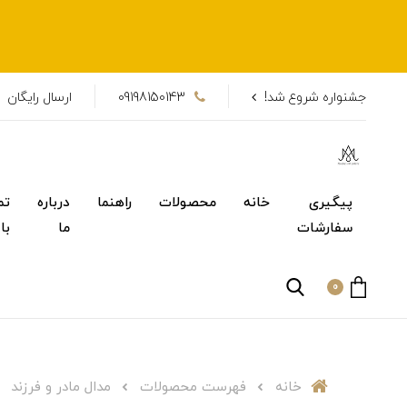
جشنواره شروع شد!
09198150143
ارسال رایگان
پیگیری
خانه
محصولات
راهنما
درباره
تم
سفارشات
ما
با
0
خانه
فهرست محصولات
مدال مادر و فرزند