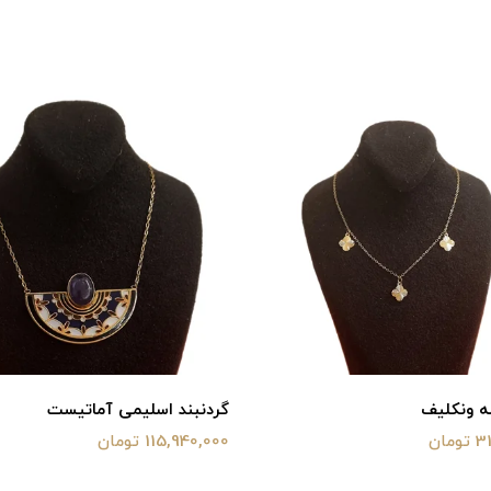
ه ونکلیف
گردنبند اسلیمی آماتیست
ان
115,940,000 تومان