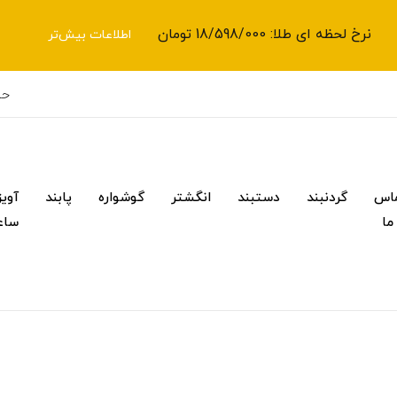
نرخ لحظه ای طلا: 18/598/000 تومان
اطلاعات بیش‌تر
حس
اس
گردنبند
دستبند
انگشتر
گوشواره
پابند
آویز
 ما
ساع