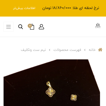
نرخ لحظه ای طلا: 18/860/000 تومان
اطلاعات بیش‌تر
0
خانه
فهرست محصولات
نیم ست ونکلیف