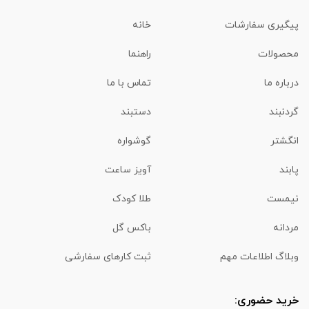
پیگیری سفارشات
خانه
محصولات
راهنما
درباره ما
تماس با ما
گردنبند
دستبند
انگشتر
گوشواره
پابند
آویز ساعت
نیمست
طلا کودک
مردانه
باکس گل
وبلاگ اطلاعات مهم
ثبت کارهای سفارشی
خرید حضوری: