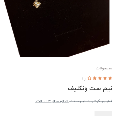
محصولات
از 1
نیم ست ونکلیف
قطر هر گوشواره
نیم سانت.
اندازه مدال ۱.۳ سانت