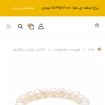
نرخ لحظه ای طلا: 18/357/000 تومان
اطلاعات بیش‌تر
0
خانه
فهرست محصولات
انگشتر مراورید ونکلیف