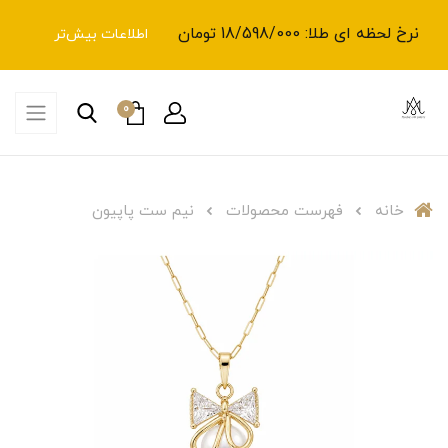
نرخ لحظه ای طلا: 18/598/000 تومان
اطلاعات بیش‌تر
0
خانه
فهرست محصولات
نیم ست پاپیون