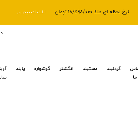
نرخ لحظه ای طلا: 18/598/000 تومان
اطلاعات بیش‌تر
حس
اس
گردنبند
دستبند
انگشتر
گوشواره
پابند
آویز
 ما
ساع