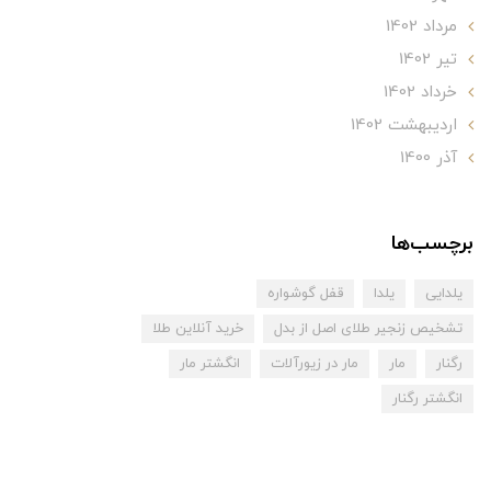
مرداد 1402
تير 1402
خرداد 1402
ارديبهشت 1402
آذر 1400
برچسب‌ها
یلدایی
یلدا
قفل گوشواره
تشخیص زنجیر طلای اصل از بدل
خرید آنلاین طلا
رگنار
مار
مار در زیورآلات
انگشتر مار
انگشتر رگنار