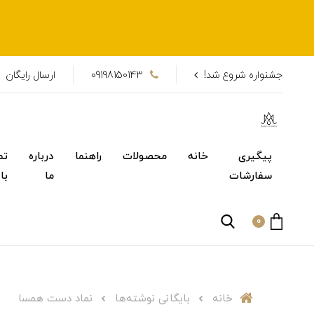
جشنواره شروع شد!
09198150143
ارسال رایگان
پیگیری
خانه
محصولات
راهنما
درباره
تم
سفارشات
ما
با
0
خانه
بایگانی نوشته‌ها
نماد دست همسا