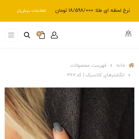
نرخ لحظه ای طلا: 18/598/000 تومان
اطلاعات بیش‌تر
0
خانه
فهرست محصولات
انگشترهای کلاسیک | کد:۳۶۷