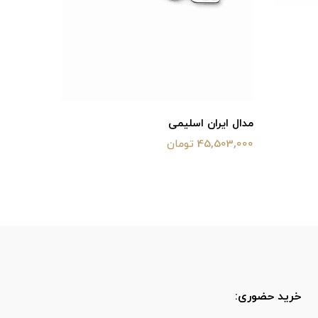
گردنبند 
53,998,000 ت
مدال ایران اسلیمی
45,503,000 تومان
خرید حضوری: