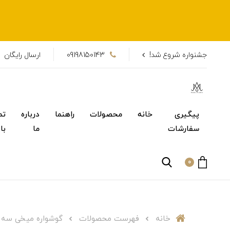
جشنواره شروع شد!
09198150143
ارسال رایگان
پیگیری
خانه
محصولات
راهنما
درباره
تم
سفارشات
ما
با
0
خانه
فهرست محصولات
گوشواره میخی سه 