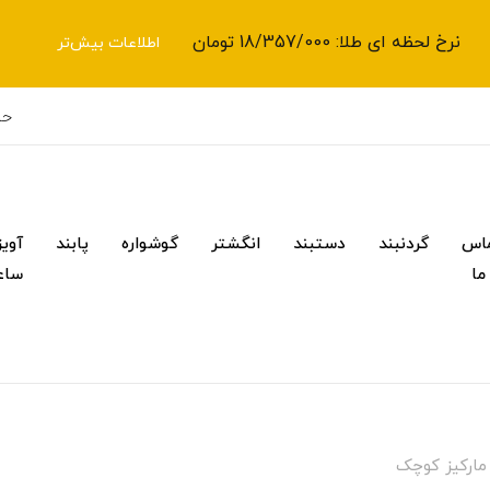
نرخ لحظه ای طلا: 18/357/000 تومان
اطلاعات بیش‌تر
حس
اس
گردنبند
دستبند
انگشتر
گوشواره
پابند
آویز
 ما
ساع
مارکیز کوچک