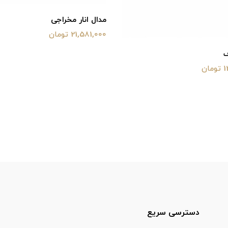
مدال انار مخراجی
21,581,000 تومان
ف
ان
دسترسی سریع