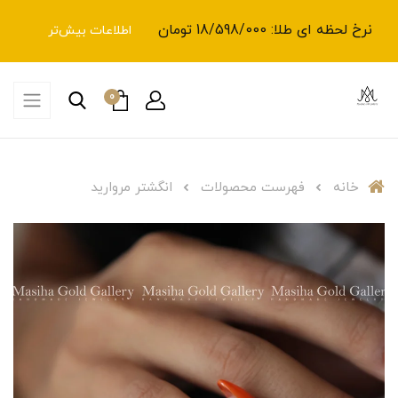
نرخ لحظه ای طلا: 18/598/000 تومان
اطلاعات بیش‌تر
0
خانه
فهرست محصولات
انگشتر مروارید