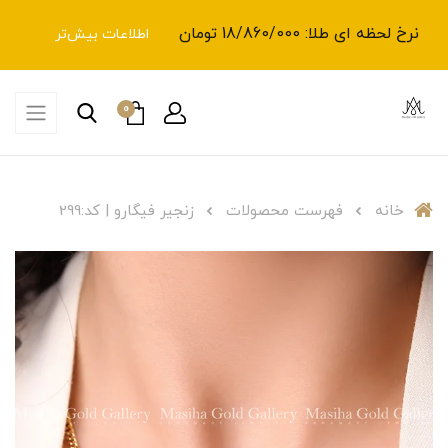
نرخ لحظه ای طلا: 18/860/000 تومان
اطلاعات بیش‌تر
0
خانه
فهرست محصولات
زنجیر فیگارو | کد:299