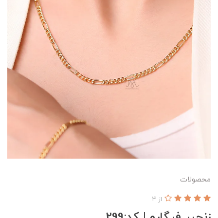
محصولات
از 4
زنجیر فیگارو | کد:299