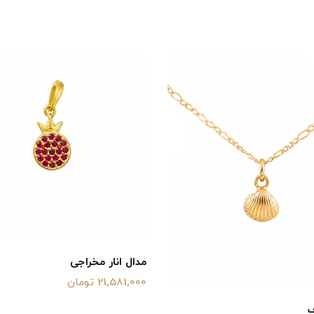
مدال انار مخراجی
21,581,000 تومان
ف