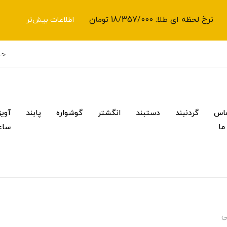
نرخ لحظه ای طلا: 18/357/000 تومان
اطلاعات بیش‌تر
حس
اس
گردنبند
دستبند
انگشتر
گوشواره
پابند
آویز
 ما
ساع
ی