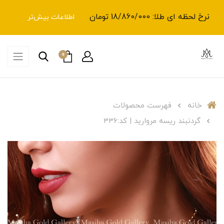
نرخ لحظه ای طلا: 18/860/000 تومان
اطلاعات بیش‌تر
0
خانه
فهرست محصولات
گردنبند ریسه مروارید | کد:۳۳۶