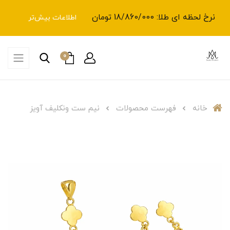
نرخ لحظه ای طلا: 18/860/000 تومان
اطلاعات بیش‌تر
0
خانه
فهرست محصولات
نیم ست ونکلیف آویز