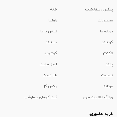
پیگیری سفارشات
خانه
محصولات
راهنما
درباره ما
تماس با ما
گردنبند
دستبند
انگشتر
گوشواره
پابند
آویز ساعت
نیمست
طلا کودک
مردانه
باکس گل
وبلاگ اطلاعات مهم
ثبت کارهای سفارشی
خرید حضوری: